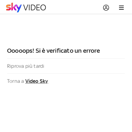
Ooooops! Si è verificato un errore
Riprova più tardi
Torna a
Video Sky