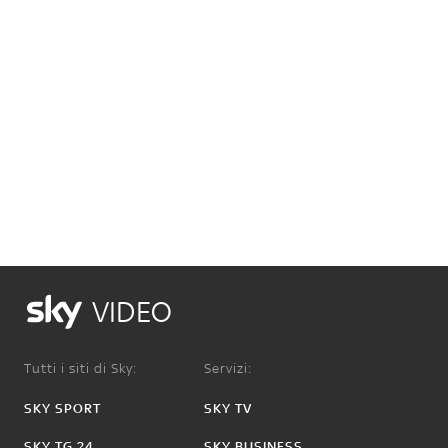
VIDEO
Tutti i siti di Sky:
Servizi:
SKY SPORT
SKY TV
SKY TG 24
SKY BUSINESS