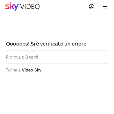
Ooooops! Si è verificato un errore
Riprova più tardi
Torna a
Video Sky