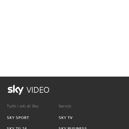
VIDEO
Tutti i siti di Sky:
Servizi:
SKY SPORT
SKY TV
SKY TG 24
SKY BUSINESS