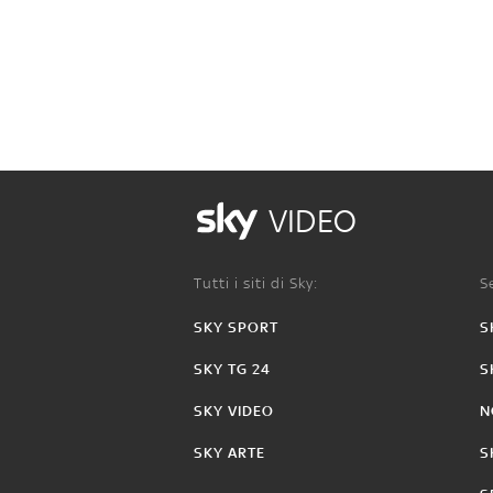
VIDEO
Tutti i siti di Sky:
Se
SKY SPORT
S
SKY TG 24
S
SKY VIDEO
N
SKY ARTE
S