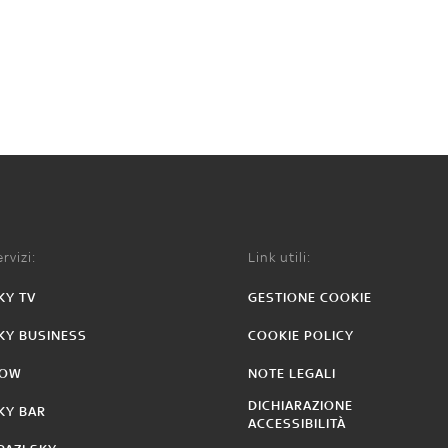
rvizi:
Link utili:
KY TV
GESTIONE COOKIE
KY BUSINESS
COOKIE POLICY
OW
NOTE LEGALI
DICHIARAZIONE
KY BAR
ACCESSIBILITÀ