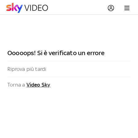
Ooooops! Si è verificato un errore
Riprova più tardi
Torna a
Video Sky