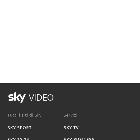
VIDEO
Tutti i siti di Sky:
Servizi:
SKY SPORT
SKY TV
SKY TG 24
SKY BUSINESS