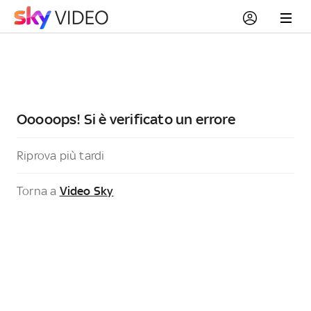
Ooooops! Si è verificato un errore
Riprova più tardi
Torna a
Video Sky