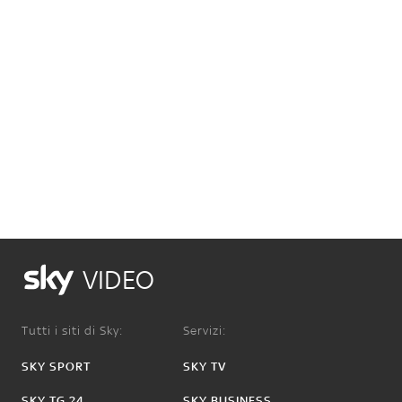
VIDEO
Tutti i siti di Sky:
Servizi:
SKY SPORT
SKY TV
SKY TG 24
SKY BUSINESS