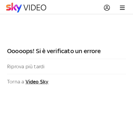
Ooooops! Si è verificato un errore
Riprova più tardi
Torna a
Video Sky