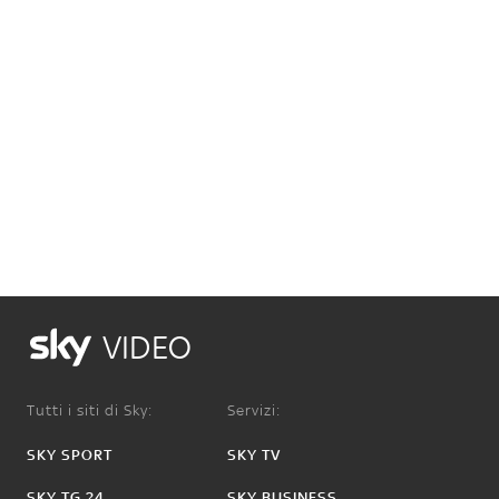
VIDEO
Tutti i siti di Sky:
Servizi:
SKY SPORT
SKY TV
SKY TG 24
SKY BUSINESS