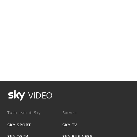
VIDEO
Tutti i siti di Sky:
Servizi:
SKY SPORT
SKY TV
SKY TG 24
SKY BUSINESS