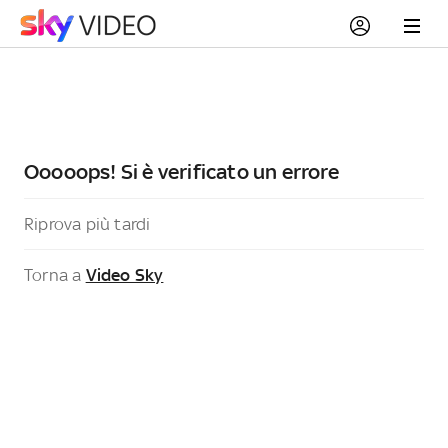
Ooooops! Si è verificato un errore
Riprova più tardi
Torna a
Video Sky