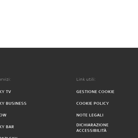
rvizi:
Link utili:
KY TV
GESTIONE COOKIE
KY BUSINESS
COOKIE POLICY
OW
NOTE LEGALI
DICHIARAZIONE
KY BAR
ACCESSIBILITÀ