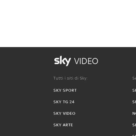
VIDEO
Tutti i siti di Sky:
Se
SKY SPORT
S
SKY TG 24
S
SKY VIDEO
N
SKY ARTE
S