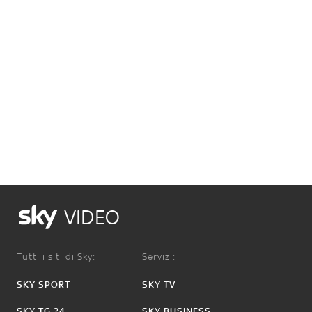
VIDEO
Tutti i siti di Sky:
Servizi:
SKY SPORT
SKY TV
SKY TG 24
SKY BUSINESS