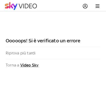
Ooooops! Si è verificato un errore
Riprova più tardi
Torna a
Video Sky