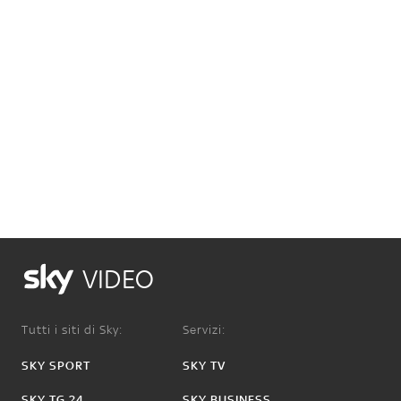
VIDEO
Tutti i siti di Sky:
Servizi:
SKY SPORT
SKY TV
SKY TG 24
SKY BUSINESS