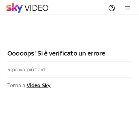
Ooooops! Si è verificato un errore
Riprova più tardi
Torna a
Video Sky