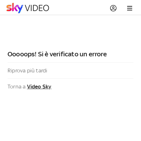
Ooooops! Si è verificato un errore
Riprova più tardi
Torna a
Video Sky