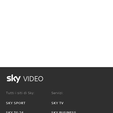
VIDEO
Tutti i siti di Sky:
Servizi:
SKY SPORT
SKY TV
SKY TG 24
SKY BUSINESS