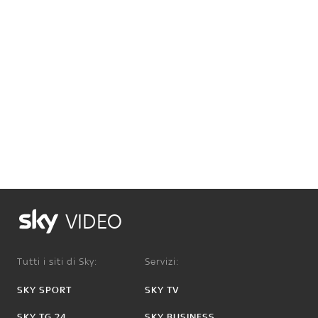
VIDEO
Tutti i siti di Sky:
Servizi:
SKY SPORT
SKY TV
SKY TG 24
SKY BUSINESS