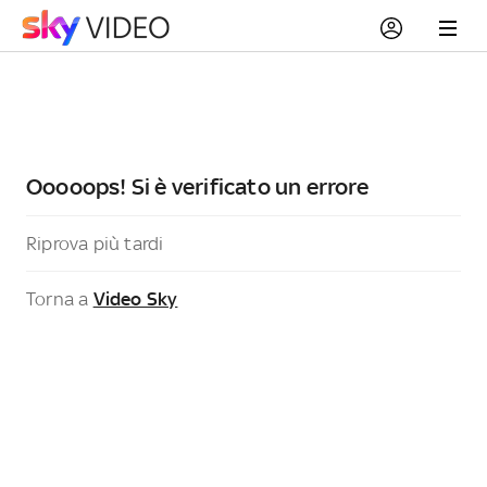
Ooooops! Si è verificato un errore
Riprova più tardi
Torna a
Video Sky