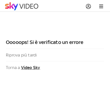
Ooooops! Si è verificato un errore
Riprova più tardi
Torna a
Video Sky