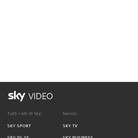
VIDEO
Tutti i siti di Sky:
Servizi:
SKY SPORT
SKY TV
SKY TG 24
SKY BUSINESS