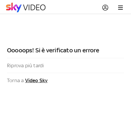
Ooooops! Si è verificato un errore
Riprova più tardi
Torna a
Video Sky