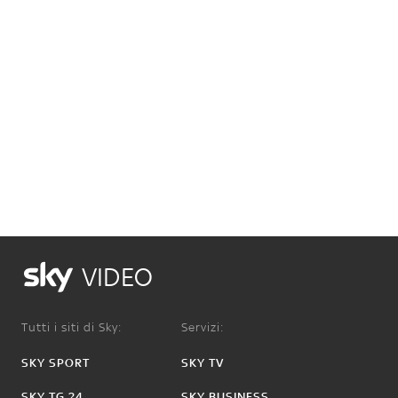
VIDEO
Tutti i siti di Sky:
Servizi:
SKY SPORT
SKY TV
SKY TG 24
SKY BUSINESS