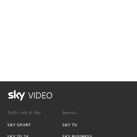
VIDEO
Tutti i siti di Sky:
Servizi:
SKY SPORT
SKY TV
SKY TG 24
SKY BUSINESS