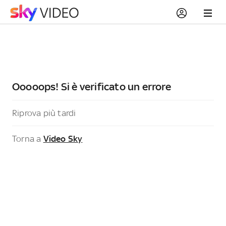
Ooooops! Si è verificato un errore
Riprova più tardi
Torna a
Video Sky