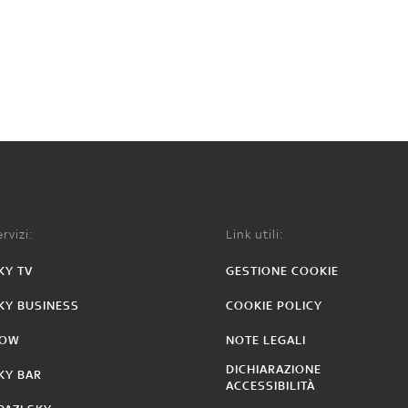
rvizi:
Link utili:
KY TV
GESTIONE COOKIE
KY BUSINESS
COOKIE POLICY
OW
NOTE LEGALI
DICHIARAZIONE
KY BAR
ACCESSIBILITÀ