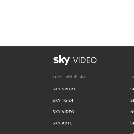
VIDEO
Tutti i siti di Sky:
Se
SKY SPORT
S
SKY TG 24
S
SKY VIDEO
N
SKY ARTE
S