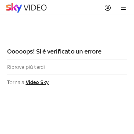
Ooooops! Si è verificato un errore
Riprova più tardi
Torna a
Video Sky