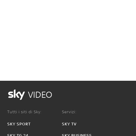
VIDEO
Tutti i siti di Sky:
Servizi:
SKY SPORT
SKY TV
SKY TG 24
SKY BUSINESS