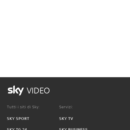
VIDEO
Tutti i siti di Sky:
Servizi:
SKY SPORT
SKY TV
SKY TG 24
SKY BUSINESS