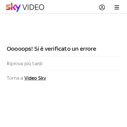
Ooooops! Si è verificato un errore
Riprova più tardi
Torna a
Video Sky