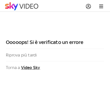
Ooooops! Si è verificato un errore
Riprova più tardi
Torna a
Video Sky