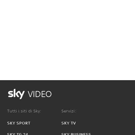
VIDEO
Tutti i siti di Sky:
Servizi:
SKY SPORT
SKY TV
SKY TG 24
SKY BUSINESS