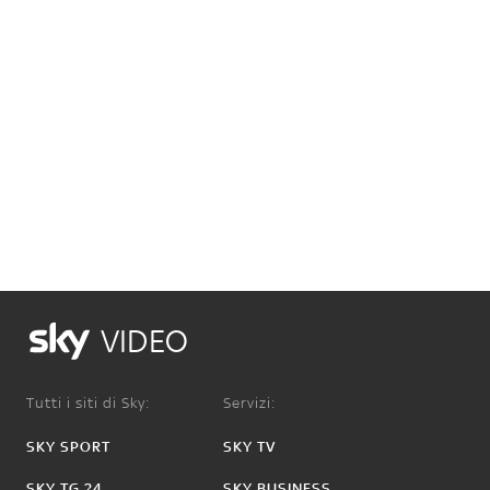
VIDEO
Tutti i siti di Sky:
Servizi:
SKY SPORT
SKY TV
SKY TG 24
SKY BUSINESS