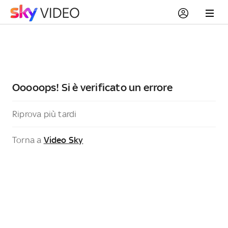
Ooooops! Si è verificato un errore
Riprova più tardi
Torna a
Video Sky