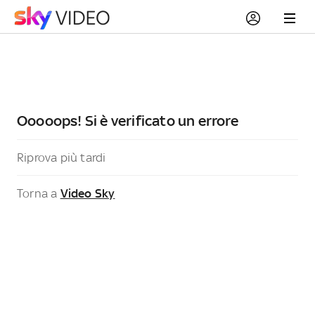
Ooooops! Si è verificato un errore
Riprova più tardi
Torna a
Video Sky