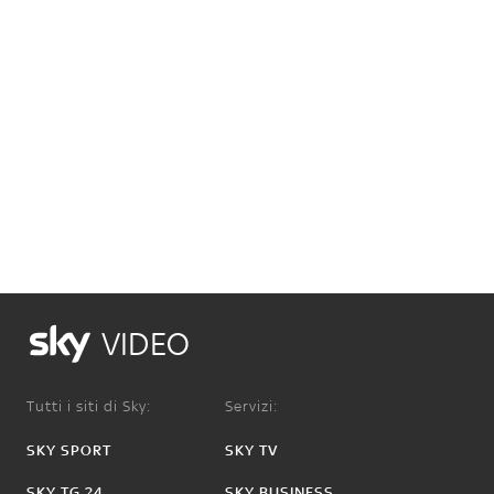
VIDEO
Tutti i siti di Sky:
Servizi:
SKY SPORT
SKY TV
SKY TG 24
SKY BUSINESS