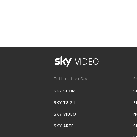
VIDEO
Tutti i siti di Sky:
Se
SKY SPORT
S
SKY TG 24
S
SKY VIDEO
N
SKY ARTE
S