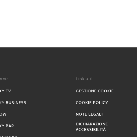
rvizi:
Link utili:
KY TV
GESTIONE COOKIE
KY BUSINESS
COOKIE POLICY
OW
NOTE LEGALI
DICHIARAZIONE
KY BAR
ACCESSIBILITÀ