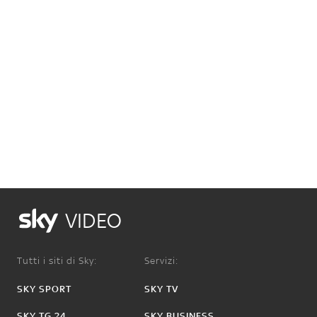
VIDEO
Tutti i siti di Sky:
Servizi:
SKY SPORT
SKY TV
SKY TG 24
SKY BUSINESS