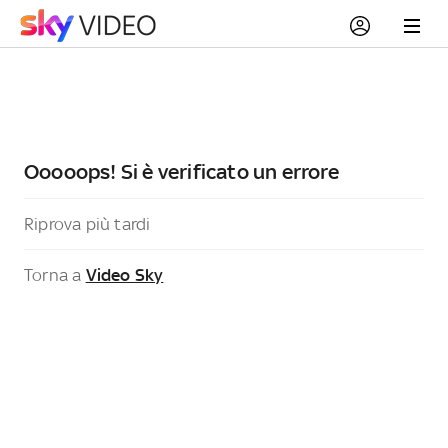
Ooooops! Si è verificato un errore
Riprova più tardi
Torna a
Video Sky