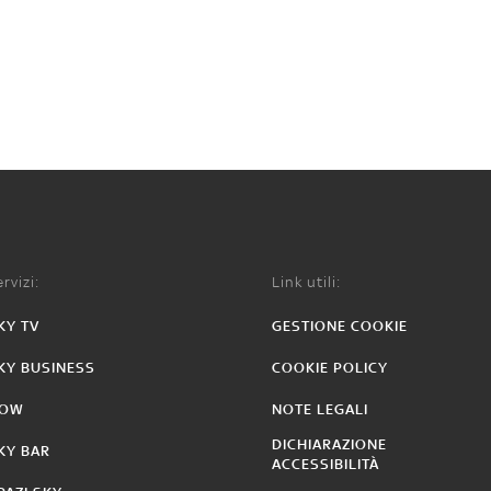
rvizi:
Link utili:
KY TV
GESTIONE COOKIE
KY BUSINESS
COOKIE POLICY
OW
NOTE LEGALI
DICHIARAZIONE
KY BAR
ACCESSIBILITÀ