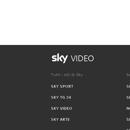
VIDEO
Tutti i siti di Sky:
Se
SKY SPORT
S
SKY TG 24
S
SKY VIDEO
N
SKY ARTE
S