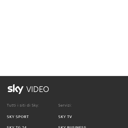
VIDEO
Tutti i siti di Sky:
Servizi:
SKY SPORT
SKY TV
SKY TG 24
SKY BUSINESS