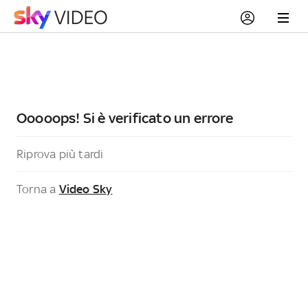
Ooooops! Si è verificato un errore
Riprova più tardi
Torna a
Video Sky