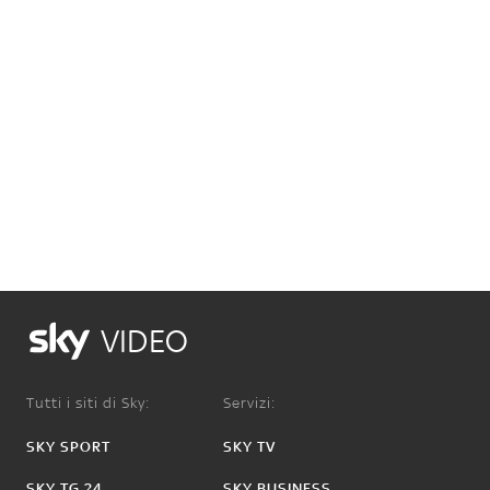
VIDEO
Tutti i siti di Sky:
Servizi:
SKY SPORT
SKY TV
SKY TG 24
SKY BUSINESS