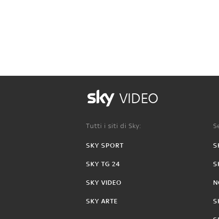
VIDEO
Tutti i siti di Sky:
Se
SKY SPORT
S
SKY TG 24
S
SKY VIDEO
N
SKY ARTE
S