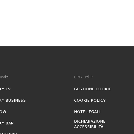
rvizi:
Link utili:
KY TV
GESTIONE COOKIE
KY BUSINESS
COOKIE POLICY
OW
NOTE LEGALI
DICHIARAZIONE
KY BAR
ACCESSIBILITÀ