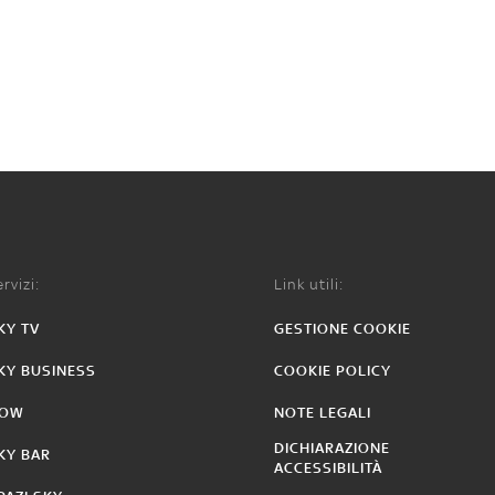
rvizi:
Link utili:
KY TV
GESTIONE COOKIE
KY BUSINESS
COOKIE POLICY
OW
NOTE LEGALI
DICHIARAZIONE
KY BAR
ACCESSIBILITÀ