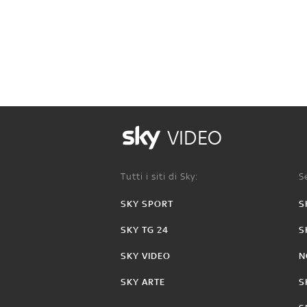
VIDEO
Tutti i siti di Sky:
Se
SKY SPORT
S
SKY TG 24
S
SKY VIDEO
N
SKY ARTE
S