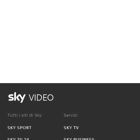
VIDEO
Tutti i siti di Sky:
Servizi:
SKY SPORT
SKY TV
SKY TG 24
SKY BUSINESS