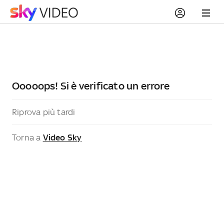
Ooooops! Si è verificato un errore
Riprova più tardi
Torna a
Video Sky