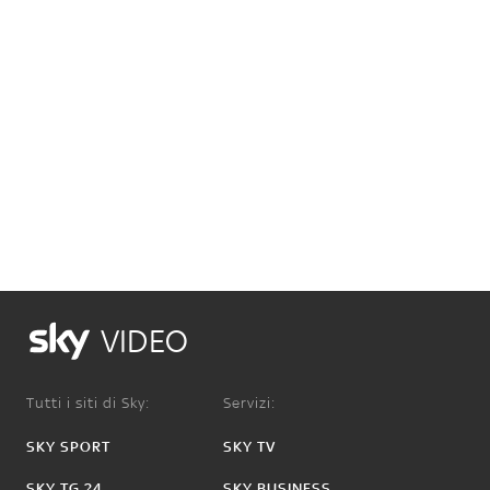
VIDEO
Tutti i siti di Sky:
Servizi:
SKY SPORT
SKY TV
SKY TG 24
SKY BUSINESS