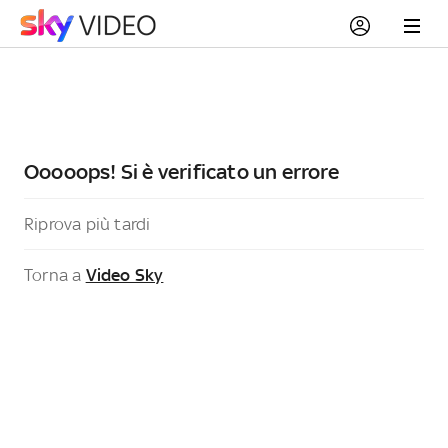
Ooooops! Si è verificato un errore
Riprova più tardi
Torna a
Video Sky