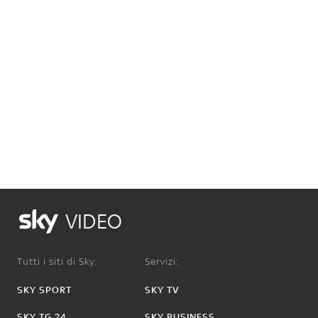
VIDEO
Tutti i siti di Sky:
Servizi:
SKY SPORT
SKY TV
SKY TG 24
SKY BUSINESS