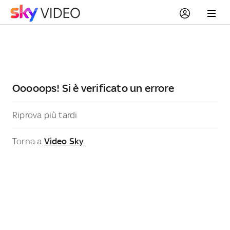
Ooooops! Si è verificato un errore
Riprova più tardi
Torna a
Video Sky