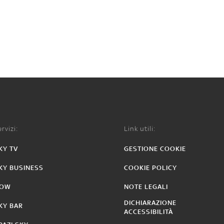
rvizi:
Link utili:
KY TV
GESTIONE COOKIE
KY BUSINESS
COOKIE POLICY
OW
NOTE LEGALI
DICHIARAZIONE
KY BAR
ACCESSIBILITÀ