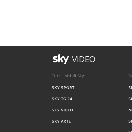
VIDEO
Tutti i siti di Sky:
Se
SKY SPORT
S
SKY TG 24
S
SKY VIDEO
N
SKY ARTE
S