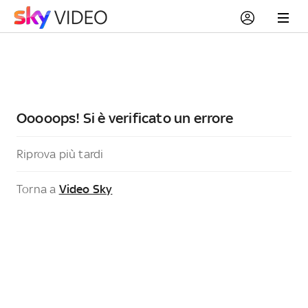
Ooooops! Si è verificato un errore
Riprova più tardi
Torna a
Video Sky