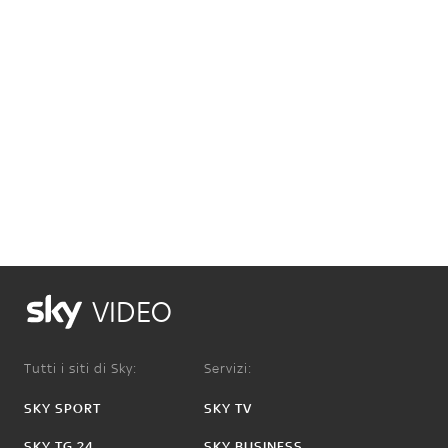
VIDEO
Tutti i siti di Sky:
Servizi:
SKY SPORT
SKY TV
SKY TG 24
SKY BUSINESS