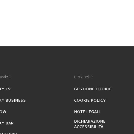
rvizi:
Link utili:
KY TV
GESTIONE COOKIE
KY BUSINESS
COOKIE POLICY
OW
NOTE LEGALI
DICHIARAZIONE
KY BAR
ACCESSIBILITÀ