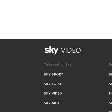
VIDEO
Tutti i siti di Sky:
Se
SKY SPORT
S
SKY TG 24
S
SKY VIDEO
N
SKY ARTE
S