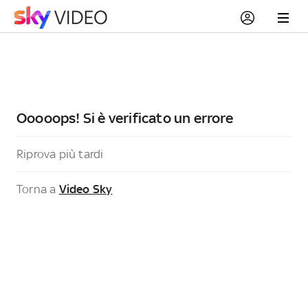
Ooooops! Si è verificato un errore
Riprova più tardi
Torna a
Video Sky