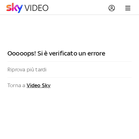
Ooooops! Si è verificato un errore
Riprova più tardi
Torna a
Video Sky