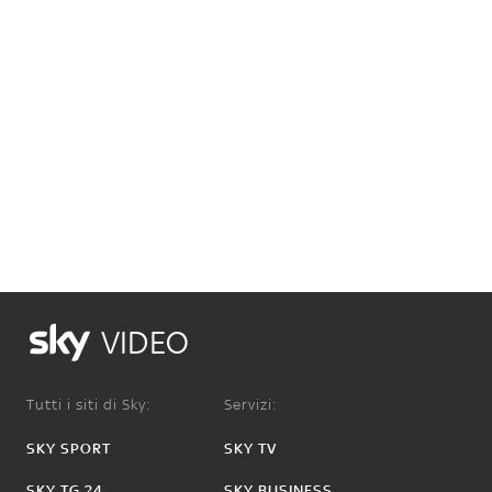
VIDEO
Tutti i siti di Sky:
Servizi:
SKY SPORT
SKY TV
SKY TG 24
SKY BUSINESS