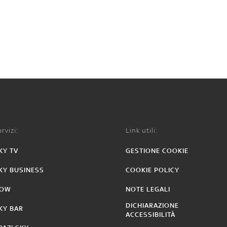
rvizi:
Link utili:
KY TV
GESTIONE COOKIE
KY BUSINESS
COOKIE POLICY
OW
NOTE LEGALI
DICHIARAZIONE
KY BAR
ACCESSIBILITÀ