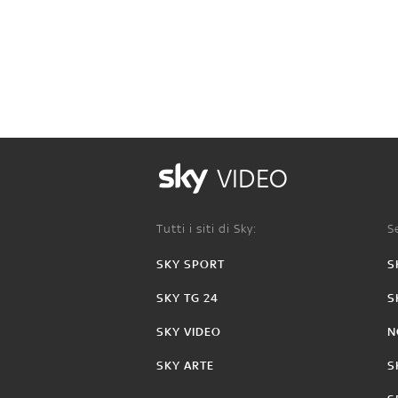
VIDEO
Tutti i siti di Sky:
Se
SKY SPORT
S
SKY TG 24
S
SKY VIDEO
N
SKY ARTE
S