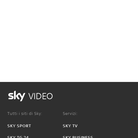
VIDEO
Tutti i siti di Sky:
Servizi:
SKY SPORT
SKY TV
SKY TG 24
SKY BUSINESS