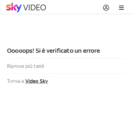
Ooooops! Si è verificato un errore
Riprova più tardi
Torna a
Video Sky