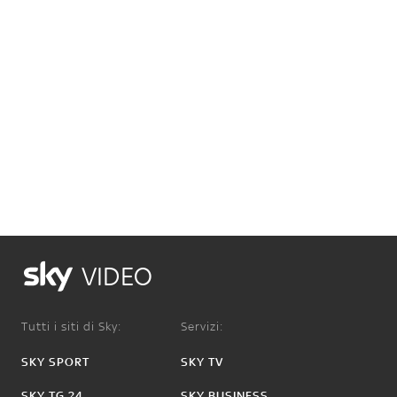
VIDEO
Tutti i siti di Sky:
Servizi:
SKY SPORT
SKY TV
SKY TG 24
SKY BUSINESS