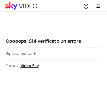
Ooooops! Si è verificato un errore
Riprova più tardi
Torna a
Video Sky