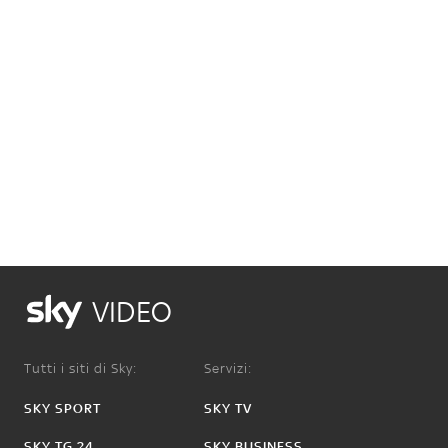
VIDEO
Tutti i siti di Sky:
Servizi:
SKY SPORT
SKY TV
SKY TG 24
SKY BUSINESS