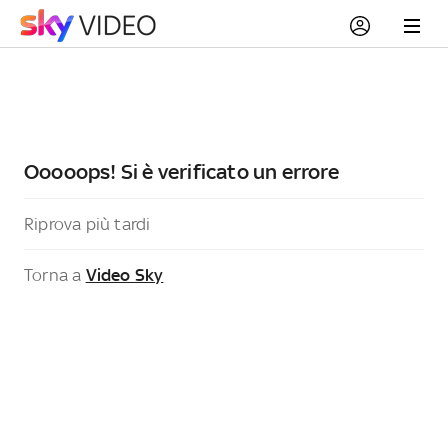
Ooooops! Si è verificato un errore
Riprova più tardi
Torna a
Video Sky