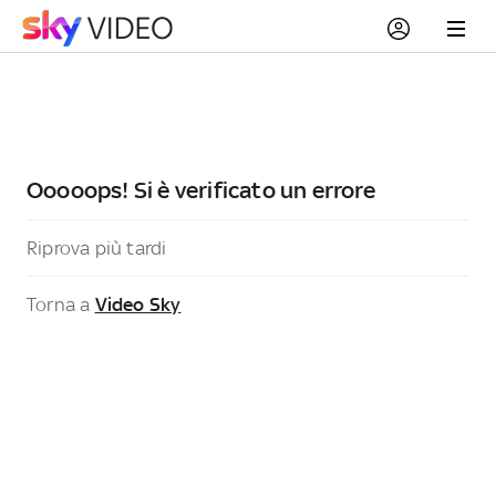
Ooooops! Si è verificato un errore
Riprova più tardi
Torna a
Video Sky