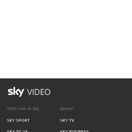
VIDEO
Tutti i siti di Sky:
Servizi:
SKY SPORT
SKY TV
SKY TG 24
SKY BUSINESS