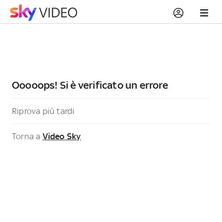
Ooooops! Si è verificato un errore
Riprova più tardi
Torna a
Video Sky