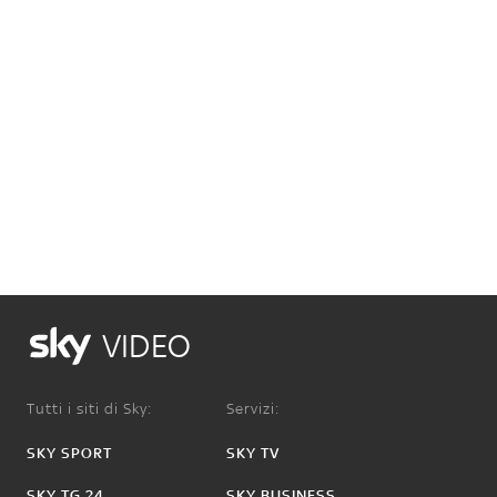
VIDEO
Tutti i siti di Sky:
Servizi:
SKY SPORT
SKY TV
SKY TG 24
SKY BUSINESS