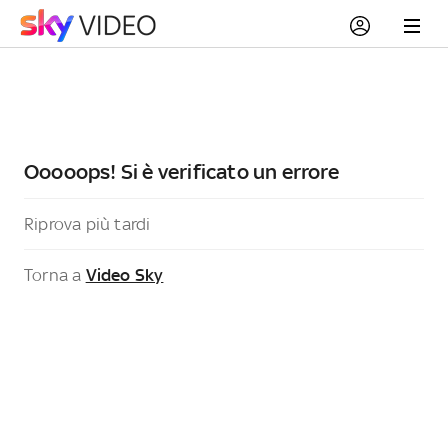
Ooooops! Si è verificato un errore
Riprova più tardi
Torna a
Video Sky