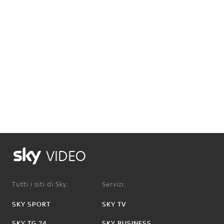
VIDEO
Tutti i siti di Sky:
Servizi:
SKY SPORT
SKY TV
SKY TG 24
SKY BUSINESS