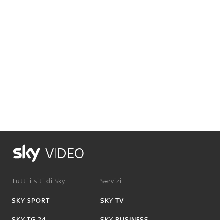
VIDEO
Tutti i siti di Sky:
Servizi:
SKY SPORT
SKY TV
SKY TG 24
SKY BUSINESS