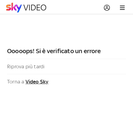
Ooooops! Si è verificato un errore
Riprova più tardi
Torna a
Video Sky