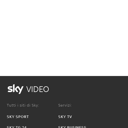
VIDEO
Tutti i siti di Sky:
Servizi:
SKY SPORT
SKY TV
SKY TG 24
SKY BUSINESS