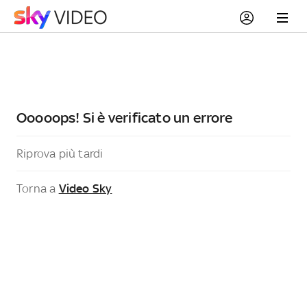
Ooooops! Si è verificato un errore
Riprova più tardi
Torna a
Video Sky