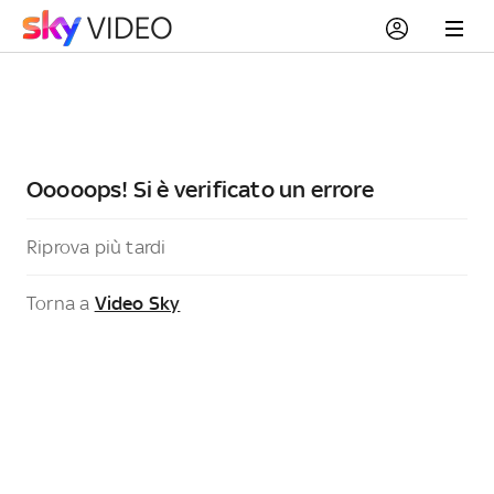
Ooooops! Si è verificato un errore
Riprova più tardi
Torna a
Video Sky