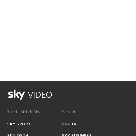
VIDEO
Tutti i siti di Sky:
Servizi:
SKY SPORT
SKY TV
SKY TG 24
SKY BUSINESS