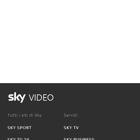
VIDEO
Tutti i siti di Sky:
Servizi:
SKY SPORT
SKY TV
SKY TG 24
SKY BUSINESS