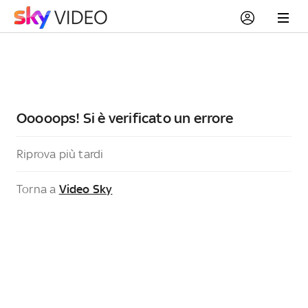
Ooooops! Si è verificato un errore
Riprova più tardi
Torna a
Video Sky