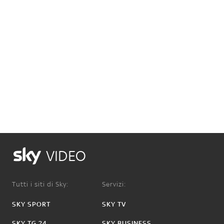
VIDEO
Tutti i siti di Sky:
Servizi:
SKY SPORT
SKY TV
SKY TG 24
SKY BUSINESS