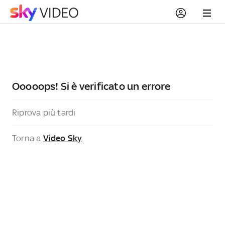
Ooooops! Si è verificato un errore
Riprova più tardi
Torna a
Video Sky