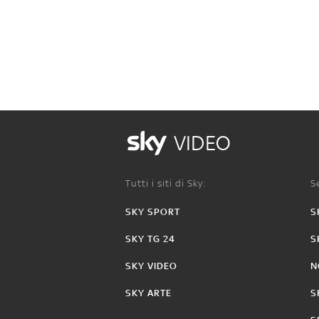
VIDEO
Tutti i siti di Sky:
Se
SKY SPORT
S
SKY TG 24
S
SKY VIDEO
N
SKY ARTE
S