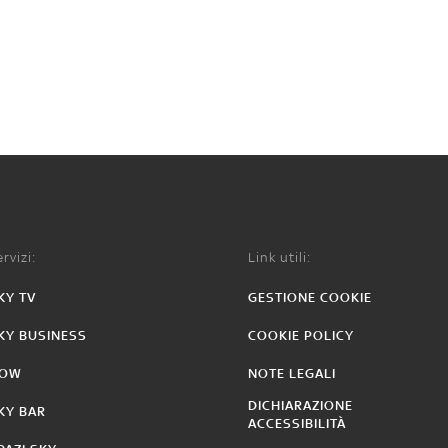
rvizi:
Link utili:
KY TV
GESTIONE COOKIE
KY BUSINESS
COOKIE POLICY
OW
NOTE LEGALI
DICHIARAZIONE
KY BAR
ACCESSIBILITÀ