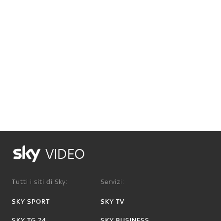
VIDEO
Tutti i siti di Sky:
Servizi:
SKY SPORT
SKY TV
SKY TG 24
SKY BUSINESS