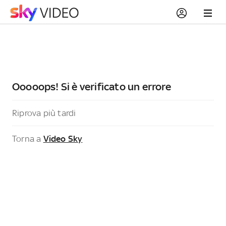
Ooooops! Si è verificato un errore
Riprova più tardi
Torna a
Video Sky